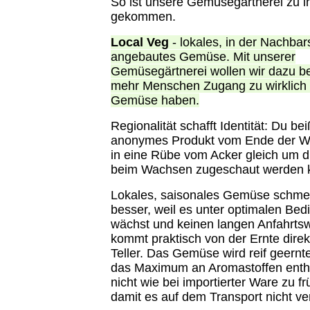
So ist unsere Gemüsegärtnerei zu
gekommen.
Local Veg
- lokales, in der Nachbar
angebautes Gemüse. Mit unserer
Gemüsegärtnerei wollen wir dazu be
mehr Menschen Zugang zu wirklich
Gemüse haben.
Regionalität schafft Identität: Du beiß
anonymes Produkt vom Ende der We
in eine Rübe vom Acker gleich um d
beim Wachsen zugeschaut werden 
Lokales, saisonales Gemüse schmec
besser, weil es unter optimalen Be
wächst und keinen langen Anfahrts
kommt praktisch von der Ernte direk
Teller. Das Gemüse wird reif geernt
das Maximum an Aromastoffen enthä
nicht wie bei importierter Ware zu fr
damit es auf dem Transport nicht ver