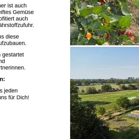
her ist auch
reiftes Gemüse
fitiert auch
hrstoffzufuhr.
ns diese
ufzubauen.
 gestartet
nd
tnerinnen.
n:
s jeden
ns für Dich!