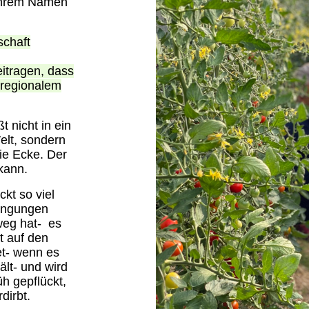
 ihrem Namen
schaft
itragen, dass
 regionalem
t nicht in ein
lt, sondern
ie Ecke. Der
kann.
kt so viel
dingungen
weg hat- es
t auf den
et- wenn es
lt- und wird
üh gepflückt,
dirbt.